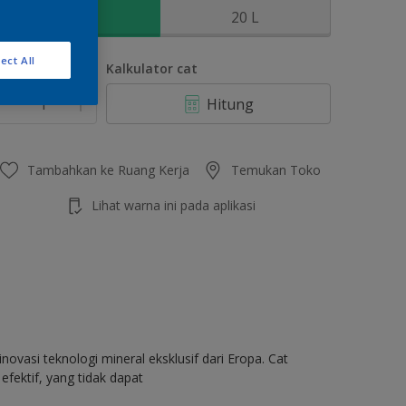
2.5 L
20 L
ect All
umlah
Kalkulator cat
Hitung
Tambahkan ke Ruang Kerja
Temukan Toko
Lihat warna ini pada aplikasi
ovasi teknologi mineral eksklusif dari Eropa. Cat
fektif, yang tidak dapat