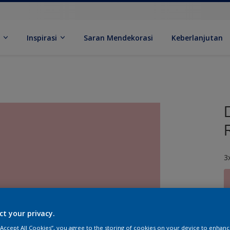
k
Inspirasi
Saran Mendekorasi
Keberlanjutan
3
ct your privacy.
U
 “Accept All Cookies”, you agree to the storing of cookies on your device to enhanc