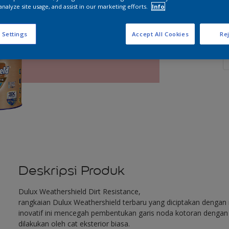
analyze site usage, and assist in our marketing efforts.
Info
 Settings
Accept All Cookies
Rej
J
Deskripsi Produk
Dulux Weathershield Dirt Resistance,
rangkaian Dulux Weathershield terbaru yang diciptakan dengan in
inovatif ini mencegah pembentukan garis noda kotoran dengan e
dilakukan oleh cat eksterior biasa.