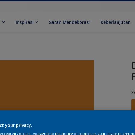
k
Inspirasi
Saran Mendekorasi
Keberlanjutan
3
ct your privacy.
U
 “Accept All Cookies”, you agree to the storing of cookies on your device to enhanc