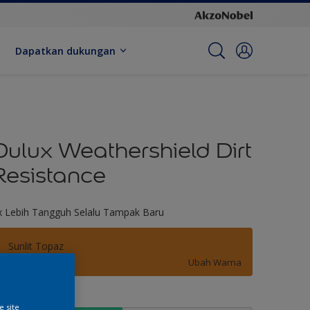
Dapatkan dukungan
Dulux Weathershield Dirt
Resistance
x Lebih Tangguh Selalu Tampak Baru
Sunlit Topaz
Ubah Warna
kuran
e site