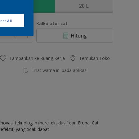
2.5 L
20 L
ect All
umlah
Kalkulator cat
Hitung
Tambahkan ke Ruang Kerja
Temukan Toko
Lihat warna ini pada aplikasi
ovasi teknologi mineral eksklusif dari Eropa. Cat
fektif, yang tidak dapat