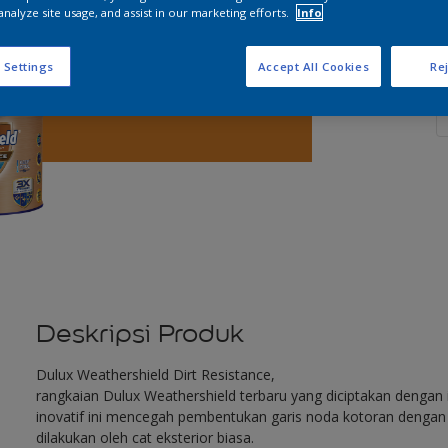
analyze site usage, and assist in our marketing efforts.
Info
 Settings
Accept All Cookies
Rej
J
Deskripsi Produk
Dulux Weathershield Dirt Resistance,
rangkaian Dulux Weathershield terbaru yang diciptakan dengan in
inovatif ini mencegah pembentukan garis noda kotoran dengan e
dilakukan oleh cat eksterior biasa.