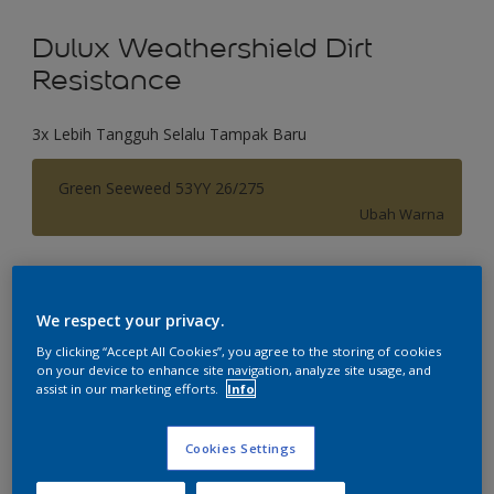
Dulux Weathershield Dirt
Resistance
3x Lebih Tangguh Selalu Tampak Baru
Green Seeweed 53YY 26/275
Ubah Warna
Ukuran
2.5 L
20 L
We respect your privacy.
By clicking “Accept All Cookies”, you agree to the storing of cookies
on your device to enhance site navigation, analyze site usage, and
Jumlah
Kalkulator cat
assist in our marketing efforts.
Info
Hitung
Cookies Settings