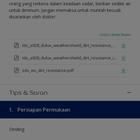
orang yang terkena dalam keadaan sadar, berikan sedikit air
untuk diminum. Jangan memaksa untuk muntah kecuali
disarankan oleh dokter
Unduh Adobe Reader
tds_a928_dulux_weathershield_dirt_resistance_en_jan_2025.pdf
tds_a928_dulux_weathershield_dirt_resistance_id_jan_2025.pdf
sds_ws_dirt_resistance.pdf
Tips & Saran
1.
Persiapan Permukaan
Dinding