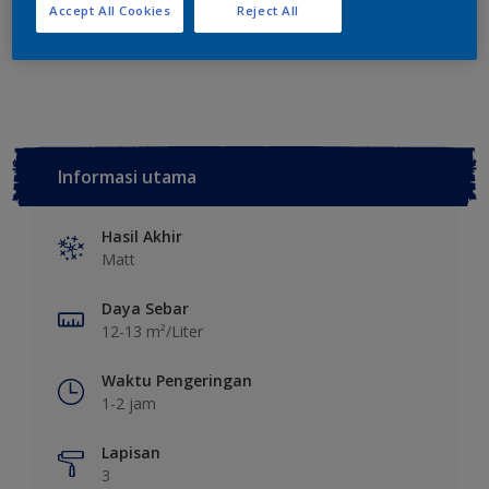
Tambahkan ke Ruang Kerja
Temukan Toko
Accept All Cookies
Reject All
Lihat warna ini pada aplikasi
Informasi utama
Hasil Akhir
Matt
Daya Sebar
12-13 m²/Liter
Waktu Pengeringan
1-2 jam
Lapisan
3