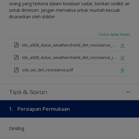
orang yang terkena dalam keadaan sadar, berikan sedikit air
untuk diminum. Jangan memaksa untuk muntah kecuali
disarankan oleh dokter
Unduh Adobe Reader
tds_a928_dulux_weathershield_dirt_resistance_en_jan_2025.pdf
tds_a928_dulux_weathershield_dirt_resistance_id_jan_2025.pdf
sds_ws_dirt_resistance.pdf
Tips & Saran
1.
Persiapan Permukaan
Dinding