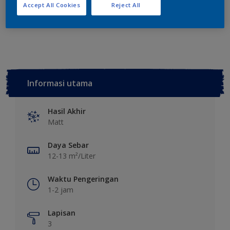
Tambahkan ke Ruang Kerja
Temukan Toko
Accept All Cookies
Reject All
Lihat warna ini pada aplikasi
Informasi utama
Hasil Akhir
Matt
Daya Sebar
12-13 m²/Liter
Waktu Pengeringan
1-2 jam
Lapisan
3