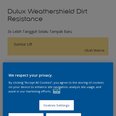
Dulux Weathershield Dirt
Resistance
3x Lebih Tangguh Selalu Tampak Baru
Sunrise Lift
Ubah Warna
Ukuran
2.5 L
20 L
We respect your privacy.
By clicking “Accept All Cookies”, you agree to the storing of cookies
on your device to enhance site navigation, analyze site usage, and
Jumlah
Kalkulator cat
assist in our marketing efforts.
Info
Hitung
Cookies Settings