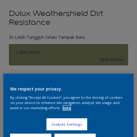
Dulux Weathershield Dirt
Resistance
3x Lebih Tangguh Selalu Tampak Baru
Cabin Green
Ubah Warna
Ukuran
2.5 L
20 L
We respect your privacy.
By clicking “Accept All Cookies”, you agree to the storing of cookies
on your device to enhance site navigation, analyze site usage, and
Jumlah
Kalkulator cat
assist in our marketing efforts.
Info
Hitung
Cookies Settings