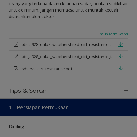
orang yang terkena dalam keadaan sadar, berikan sedikit air
untuk diminum. Jangan memaksa untuk muntah kecuali
disarankan oleh dokter
Unduh Adobe Reader
tds_a928_dulux_weathershield_dirt_resistance_en_jan_2025.pdf
tds_a928_dulux_weathershield_dirt_resistance_id_jan_2025.pdf
sds_ws_dirt_resistance.pdf
Tips & Saran
1.
Persiapan Permukaan
Dinding