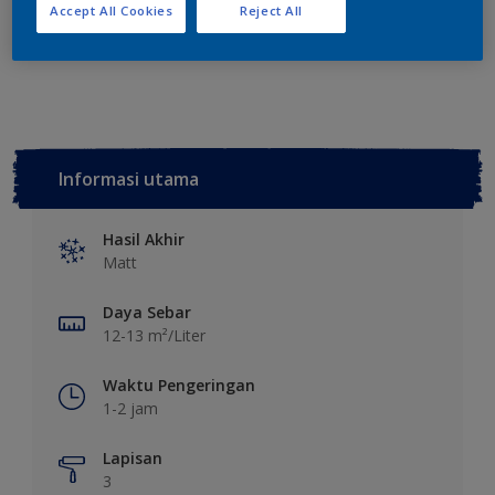
Tambahkan ke Ruang Kerja
Temukan Toko
Accept All Cookies
Reject All
Lihat warna ini pada aplikasi
Informasi utama
Hasil Akhir
Matt
Daya Sebar
12-13 m²/Liter
Waktu Pengeringan
1-2 jam
Lapisan
3