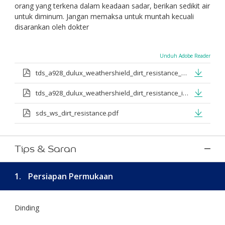
orang yang terkena dalam keadaan sadar, berikan sedikit air
untuk diminum. Jangan memaksa untuk muntah kecuali
disarankan oleh dokter
Unduh Adobe Reader
tds_a928_dulux_weathershield_dirt_resistance_en_jan_2025.pdf
tds_a928_dulux_weathershield_dirt_resistance_id_jan_2025.pdf
sds_ws_dirt_resistance.pdf
Tips & Saran
1.
Persiapan Permukaan
Dinding