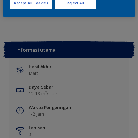
Tambahkan ke Ruang Kerja
Temukan Toko
Accept All Cookies
Reject All
Lihat warna ini pada aplikasi
Informasi utama
Hasil Akhir
Matt
Daya Sebar
12-13 m²/Liter
Waktu Pengeringan
1-2 jam
Lapisan
3