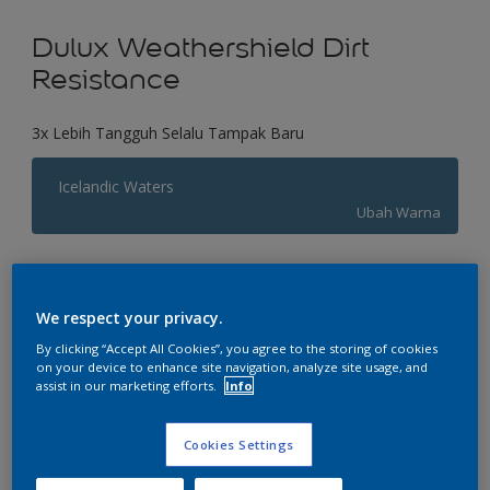
Dulux Weathershield Dirt
Resistance
3x Lebih Tangguh Selalu Tampak Baru
Icelandic Waters
Ubah Warna
Ukuran
2.5 L
20 L
We respect your privacy.
By clicking “Accept All Cookies”, you agree to the storing of cookies
on your device to enhance site navigation, analyze site usage, and
Jumlah
Kalkulator cat
assist in our marketing efforts.
Info
Hitung
Cookies Settings