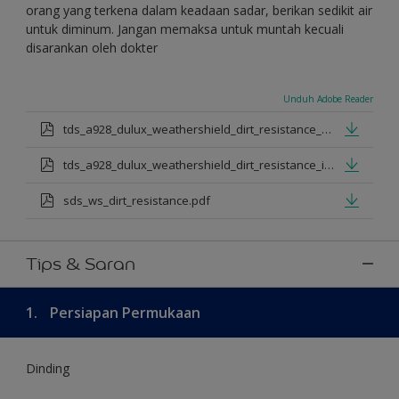
orang yang terkena dalam keadaan sadar, berikan sedikit air
untuk diminum. Jangan memaksa untuk muntah kecuali
disarankan oleh dokter
Unduh Adobe Reader
tds_a928_dulux_weathershield_dirt_resistance_en_jan_2025.pdf
tds_a928_dulux_weathershield_dirt_resistance_id_jan_2025.pdf
sds_ws_dirt_resistance.pdf
Tips & Saran
1.
Persiapan Permukaan
Dinding