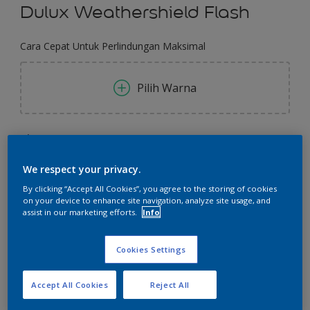
Dulux Weathershield Flash
Cara Cepat Untuk Perlindungan Maksimal
Pilih Warna
Ukuran
2.5 L
20 L
We respect your privacy.
By clicking “Accept All Cookies”, you agree to the storing of cookies
Jumlah
Kalkulator cat
on your device to enhance site navigation, analyze site usage, and
assist in our marketing efforts.
Info
Hitung
Cookies Settings
Tambahkan ke Ruang Kerja
Temukan Toko
Accept All Cookies
Reject All
Lihat warna ini pada aplikasi