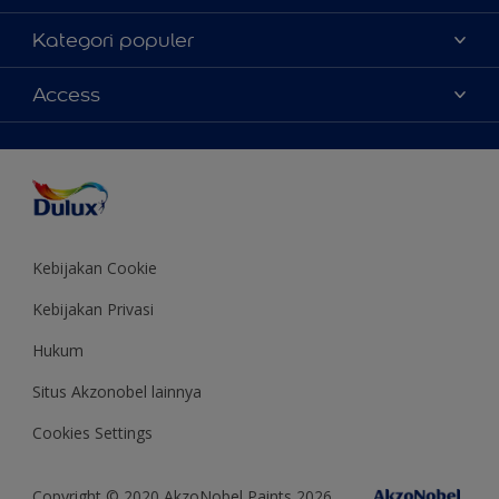
Tentang Kami
Kategori populer
Contact us
Warna
Access
Temukan toko
Produk
Sitemap
Aksesibilitas
Inspirasi
Akurasi Warna
Saran Mendekorasi
Colour of the Year
Kebijakan Cookie
Kebijakan Privasi
Hukum
Situs Akzonobel lainnya
Cookies Settings
Copyright © 2020 AkzoNobel Paints 2026