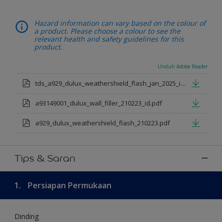
Hazard information can vary based on the colour of
a product. Please choose a colour to see the
relevant health and safety guidelines for this
product.
Unduh Adobe Reader
tds_a929_dulux_weathershield_flash_jan_2025_id.pdf
a93149001_dulux_wall_filler_210223_id.pdf
a929_dulux_weathershield_flash_210223.pdf
Tips & Saran
1.
Persiapan Permukaan
Dinding