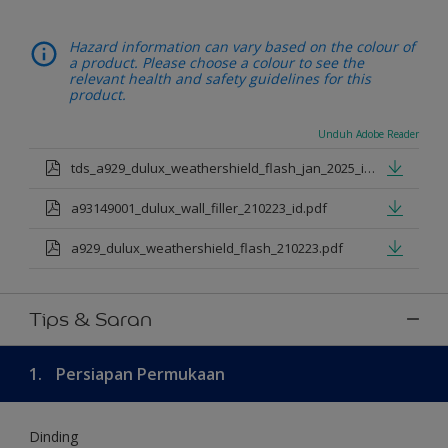
Hazard information can vary based on the colour of
a product. Please choose a colour to see the
relevant health and safety guidelines for this
product.
Unduh Adobe Reader
tds_a929_dulux_weathershield_flash_jan_2025_id.pdf
a93149001_dulux_wall_filler_210223_id.pdf
a929_dulux_weathershield_flash_210223.pdf
Tips & Saran
1.
Persiapan Permukaan
Dinding