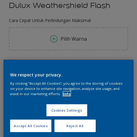
Dulux Weathershield Flash
Cara Cepat Untuk Perlindungan Maksimal
Pilih Warna
Ukuran
2.5 L
20 L
We respect your privacy.
By clicking “Accept All Cookies”, you agree to the storing of cookies
Jumlah
Kalkulator cat
on your device to enhance site navigation, analyze site usage, and
assist in our marketing efforts.
Info
Hitung
Cookies Settings
Tambahkan ke Ruang Kerja
Temukan Toko
Accept All Cookies
Reject All
Lihat warna ini pada aplikasi