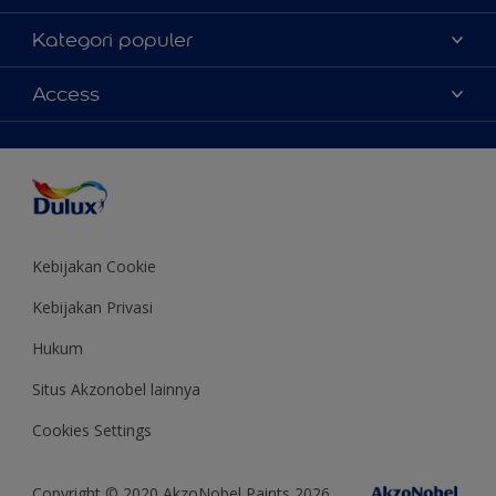
Tentang Kami
Kategori populer
Contact us
Warna
Access
Temukan toko
Produk
Sitemap
Aksesibilitas
Inspirasi
Akurasi Warna
Saran Mendekorasi
Colour of the Year
Kebijakan Cookie
Kebijakan Privasi
Hukum
Situs Akzonobel lainnya
Cookies Settings
Copyright © 2020 AkzoNobel Paints 2026