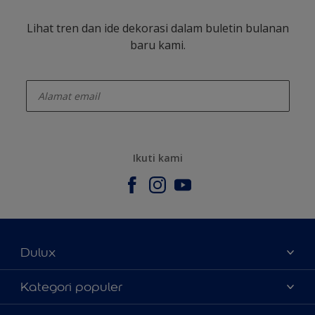
Lihat tren dan ide dekorasi dalam buletin bulanan
baru kami.
enter-your-email
Ikuti kami
Dulux
Tentang Kami
Kategori populer
Contact us
Warna