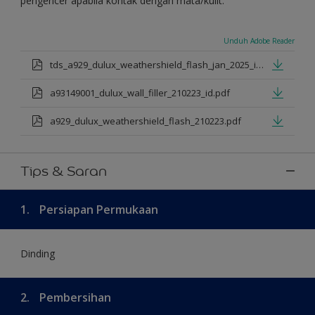
pengencer apabila kontak dengan mata/kulit.
Unduh Adobe Reader
tds_a929_dulux_weathershield_flash_jan_2025_id.pdf
a93149001_dulux_wall_filler_210223_id.pdf
a929_dulux_weathershield_flash_210223.pdf
Tips & Saran
1.
Persiapan Permukaan
Dinding
2.
Pembersihan