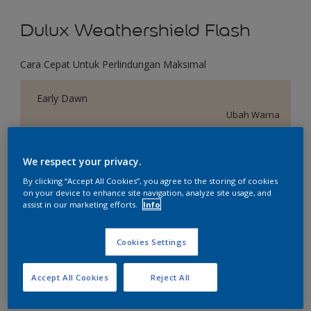
Dulux Weathershield Flash
Cara Cepat Untuk Perlindungan Maksimal
Early Dawn
Ubah Warna
Ukuran
We respect your privacy.
2.5 L
20 L
By clicking “Accept All Cookies”, you agree to the storing of cookies
on your device to enhance site navigation, analyze site usage, and
assist in our marketing efforts.
Info
Jumlah
Kalkulator cat
Hitung
Cookies Settings
Accept All Cookies
Reject All
Tambahkan ke Ruang Kerja
Temukan Toko