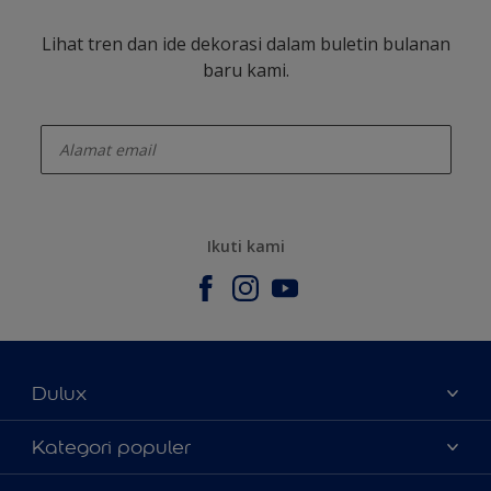
Lihat tren dan ide dekorasi dalam buletin bulanan
baru kami.
enter-your-email
Ikuti kami
Dulux
Tentang Kami
Kategori populer
Contact us
Warna