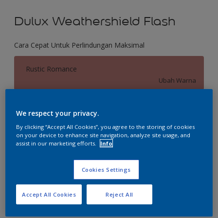
Dulux Weathershield Flash
Cara Cepat Untuk Perlindungan Maksimal
Rustic Romance
Ubah Warna
Ukuran
We respect your privacy.
2.5 L
20 L
By clicking “Accept All Cookies”, you agree to the storing of cookies
on your device to enhance site navigation, analyze site usage, and
assist in our marketing efforts.
Info
Jumlah
Kalkulator cat
Hitung
Cookies Settings
Accept All Cookies
Reject All
Tambahkan ke Ruang Kerja
Temukan Toko