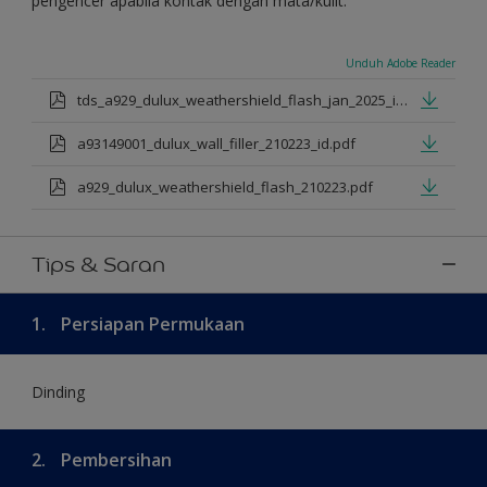
pengencer apabila kontak dengan mata/kulit.
Unduh Adobe Reader
tds_a929_dulux_weathershield_flash_jan_2025_id.pdf
a93149001_dulux_wall_filler_210223_id.pdf
a929_dulux_weathershield_flash_210223.pdf
Tips & Saran
1.
Persiapan Permukaan
Dinding
2.
Pembersihan