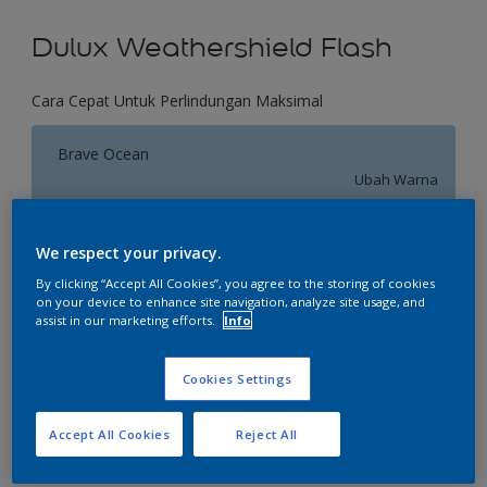
Dulux Weathershield Flash
Cara Cepat Untuk Perlindungan Maksimal
Brave Ocean
Ubah Warna
Ukuran
We respect your privacy.
2.5 L
20 L
By clicking “Accept All Cookies”, you agree to the storing of cookies
on your device to enhance site navigation, analyze site usage, and
assist in our marketing efforts.
Info
Jumlah
Kalkulator cat
Hitung
Cookies Settings
Accept All Cookies
Reject All
Tambahkan ke Ruang Kerja
Temukan Toko