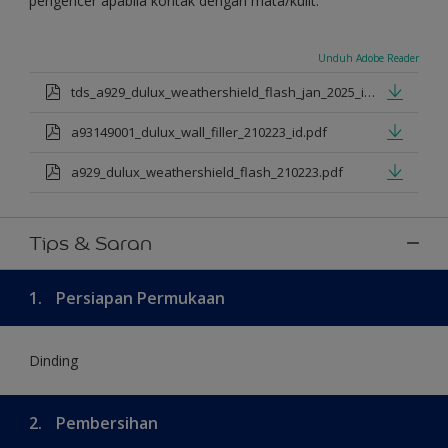
pengencer apabila kontak dengan mata/kulit.
Unduh Adobe Reader
tds_a929_dulux_weathershield_flash_jan_2025_id.pdf
a93149001_dulux_wall_filler_210223_id.pdf
a929_dulux_weathershield_flash_210223.pdf
Tips & Saran
1.
Persiapan Permukaan
Dinding
2.
Pembersihan