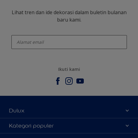
Lihat tren dan ide dekorasi dalam buletin bulanan
baru kami.
enter-your-email
Ikuti kami
Dulux
Tentang Kami
Kategori populer
Contact us
Warna