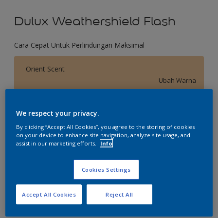
Dulux Weathershield Flash
Cara Cepat Untuk Perlindungan Maksimal
Orient Scent
Ubah Warna
Ukuran
We respect your privacy.
2.5 L
20 L
By clicking “Accept All Cookies”, you agree to the storing of cookies
on your device to enhance site navigation, analyze site usage, and
assist in our marketing efforts.
Info
Jumlah
Kalkulator cat
Hitung
Cookies Settings
Accept All Cookies
Reject All
Tambahkan ke Ruang Kerja
Temukan Toko