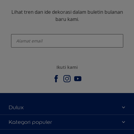
Lihat tren dan ide dekorasi dalam buletin bulanan
baru kami.
enter-your-email
Ikuti kami
Dulux
Tentang Kami
Kategori populer
Contact us
Warna