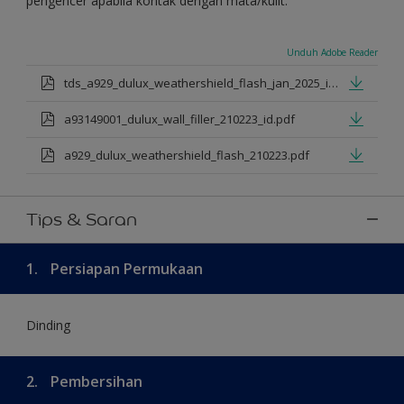
pengencer apabila kontak dengan mata/kulit.
Unduh Adobe Reader
tds_a929_dulux_weathershield_flash_jan_2025_id.pdf
a93149001_dulux_wall_filler_210223_id.pdf
a929_dulux_weathershield_flash_210223.pdf
Tips & Saran
1.
Persiapan Permukaan
Dinding
2.
Pembersihan