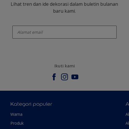
Lihat tren dan ide dekorasi dalam buletin bulanan
baru kami.
enter-your-email
Ikuti kami
Kategori populer
A
Warna
A
Produk
A