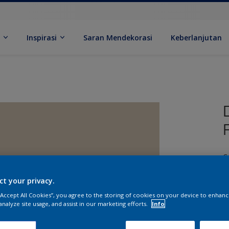
k
Inspirasi
Saran Mendekorasi
Keberlanjutan
C
ct your privacy.
 “Accept All Cookies”, you agree to the storing of cookies on your device to enhanc
analyze site usage, and assist in our marketing efforts.
Info
U