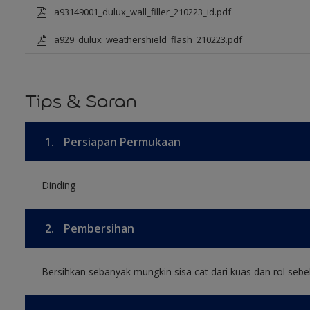
a93149001_dulux_wall_filler_210223_id.pdf
a929_dulux_weathershield_flash_210223.pdf
Tips & Saran
1.
Persiapan Permukaan
Dinding
2.
Pembersihan
Bersihkan sebanyak mungkin sisa cat dari kuas dan rol sebel