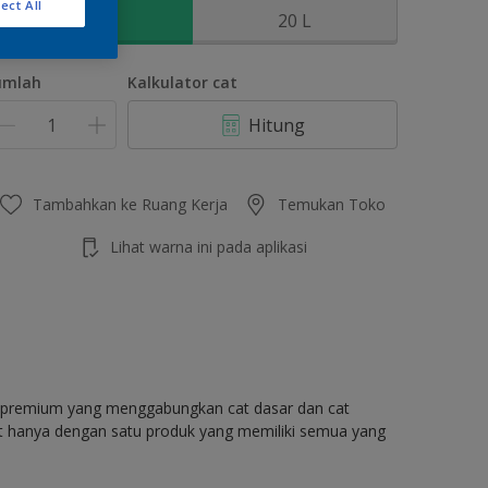
ect All
2.5 L
20 L
umlah
Kalkulator cat
Hitung
Tambahkan ke Ruang Kerja
Temukan Toko
Lihat warna ini pada aplikasi
as premium yang menggabungkan cat dasar dan cat
at hanya dengan satu produk yang memiliki semua yang