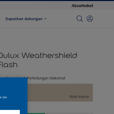
Dapatkan dukungan
Dulux Weathershield
Flash
ara Cepat Untuk Perlindungan Maksimal
Alencon Lace
Ubah Warna
e site
kuran