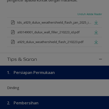
pengencer apabila kontak dengan mata/kulit.
Unduh Adobe Reader
tds_a929_dulux_weathershield_flash_jan_2025_id.pdf
a93149001_dulux_wall_filler_210223_id.pdf
a929_dulux_weathershield_flash_210223.pdf
Tips & Saran
1.
Persiapan Permukaan
Dinding
2.
Pembersihan