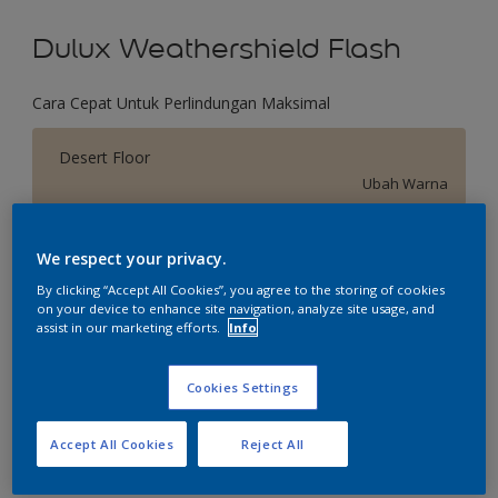
Dulux Weathershield Flash
Cara Cepat Untuk Perlindungan Maksimal
Desert Floor
Ubah Warna
Ukuran
We respect your privacy.
2.5 L
20 L
By clicking “Accept All Cookies”, you agree to the storing of cookies
on your device to enhance site navigation, analyze site usage, and
assist in our marketing efforts.
Info
Jumlah
Kalkulator cat
Hitung
Cookies Settings
Accept All Cookies
Reject All
Tambahkan ke Ruang Kerja
Temukan Toko