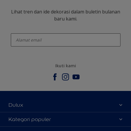
Lihat tren dan ide dekorasi dalam buletin bulanan
baru kami.
enter-your-email
Ikuti kami
Dulux
Tentang Kami
Kategori populer
Contact us
Warna