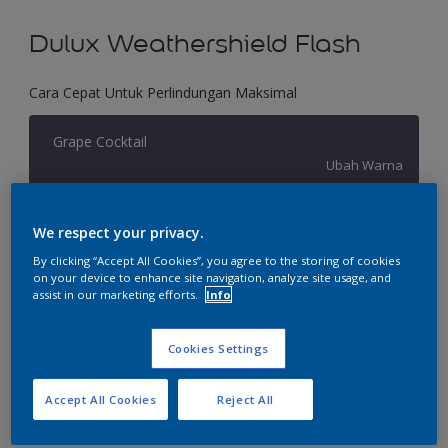
Dulux Weathershield Flash
Cara Cepat Untuk Perlindungan Maksimal
Grape Cocktail
Ubah Warna
Ukuran
We respect your privacy.
2.5 L
20 L
By clicking “Accept All Cookies”, you agree to the storing of cookies
on your device to enhance site navigation, analyze site usage, and
assist in our marketing efforts.
Info
Jumlah
Kalkulator cat
Hitung
Cookies Settings
Accept All Cookies
Reject All
Tambahkan ke Ruang Kerja
Temukan Toko