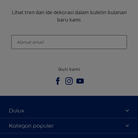
Lihat tren dan ide dekorasi dalam buletin bulanan
baru kami.
enter-your-email
Ikuti kami
Dulux
Tentang Kami
Kategori populer
Contact us
Warna