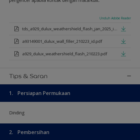
pengencer apabila kontak dengan mata/kulit.
Unduh Adobe Reader
tds_a929_dulux_weathershield_flash_jan_2025_id.pdf
a93149001_dulux_wall_filler_210223_id.pdf
a929_dulux_weathershield_flash_210223.pdf
Tips & Saran
1.
Persiapan Permukaan
Dinding
2.
Pembersihan