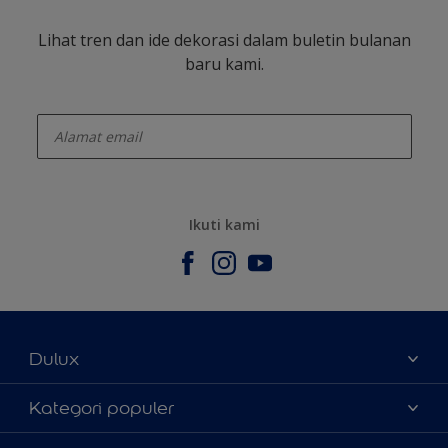
Lihat tren dan ide dekorasi dalam buletin bulanan
baru kami.
enter-your-email
Ikuti kami
Dulux
Tentang Kami
Kategori populer
Contact us
Warna