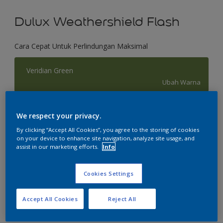
Dulux Weathershield Flash
Cara Cepat Untuk Perlindungan Maksimal
Veridian Green
Ubah Warna
Ukuran
We respect your privacy.
2.5 L
20 L
By clicking “Accept All Cookies”, you agree to the storing of cookies
on your device to enhance site navigation, analyze site usage, and
assist in our marketing efforts.
Info
Jumlah
Kalkulator cat
Hitung
Cookies Settings
Accept All Cookies
Reject All
Tambahkan ke Ruang Kerja
Temukan Toko