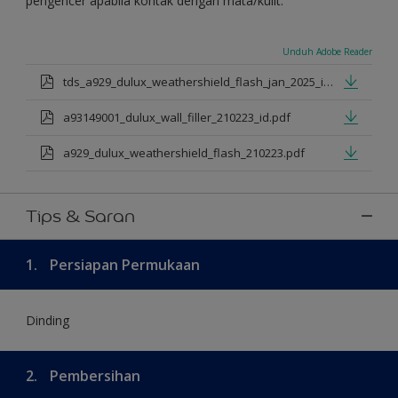
pengencer apabila kontak dengan mata/kulit.
Unduh Adobe Reader
tds_a929_dulux_weathershield_flash_jan_2025_id.pdf
a93149001_dulux_wall_filler_210223_id.pdf
a929_dulux_weathershield_flash_210223.pdf
Tips & Saran
1.
Persiapan Permukaan
Dinding
2.
Pembersihan