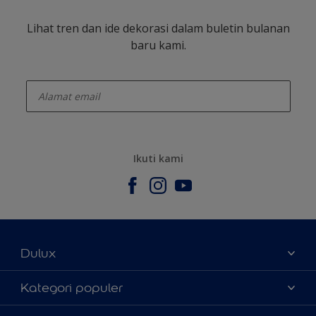
Lihat tren dan ide dekorasi dalam buletin bulanan
baru kami.
enter-your-email
Ikuti kami
Dulux
Tentang Kami
Kategori populer
Contact us
Warna