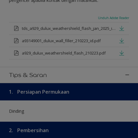
pengencer apabila kontak dengan mata/kulit.
Unduh Adobe Reader
tds_a929_dulux_weathershield_flash_jan_2025_id.pdf
a93149001_dulux_wall_filler_210223_id.pdf
a929_dulux_weathershield_flash_210223.pdf
Tips & Saran
1.
Persiapan Permukaan
Dinding
2.
Pembersihan