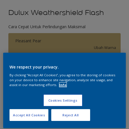
Dulux Weathershield Flash
Cara Cepat Untuk Perlindungan Maksimal
Pleasant Pear
Ubah Warna
Ukuran
We respect your privacy.
2.5 L
20 L
By clicking “Accept All Cookies”, you agree to the storing of cookies
on your device to enhance site navigation, analyze site usage, and
assist in our marketing efforts.
Info
Jumlah
Kalkulator cat
Hitung
Cookies Settings
Accept All Cookies
Reject All
Tambahkan ke Ruang Kerja
Temukan Toko