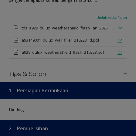
pengencer apabila kontak dengan mata/kulit.
Unduh Adobe Reader
tds_a929_dulux_weathershield_flash_jan_2025_id.pdf
a93149001_dulux_wall_filler_210223_id.pdf
a929_dulux_weathershield_flash_210223.pdf
Tips & Saran
1.
Persiapan Permukaan
Dinding
2.
Pembersihan