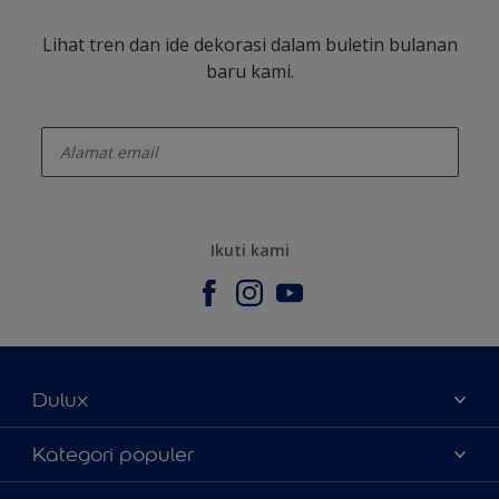
Lihat tren dan ide dekorasi dalam buletin bulanan
baru kami.
enter-your-email
Ikuti kami
Dulux
Tentang Kami
Kategori populer
Contact us
Warna