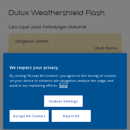
Dulux Weathershield Flash
Cara Cepat Untuk Perlindungan Maksimal
Gorgeous Lemon
Ubah Warna
Ukuran
We respect your privacy.
2.5 L
20 L
By clicking “Accept All Cookies”, you agree to the storing of cookies
on your device to enhance site navigation, analyze site usage, and
assist in our marketing efforts.
Info
Jumlah
Kalkulator cat
Hitung
Cookies Settings
Accept All Cookies
Reject All
Tambahkan ke Ruang Kerja
Temukan Toko