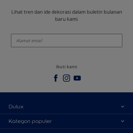
Lihat tren dan ide dekorasi dalam buletin bulanan
baru kami.
enter-your-email
Ikuti kami
Dulux
Tentang Kami
Kategori populer
Contact us
Warna