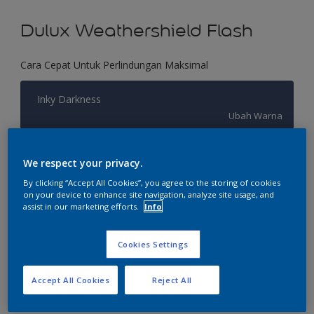
Dulux Weathershield Flash
Cara Cepat Untuk Perlindungan Maksimal
Inky Darkness
Ubah Warna
Ukuran
We respect your privacy.
2.5 L
20 L
By clicking “Accept All Cookies”, you agree to the storing of cookies
on your device to enhance site navigation, analyze site usage, and
assist in our marketing efforts.
Info
Jumlah
Kalkulator cat
Hitung
Cookies Settings
Accept All Cookies
Reject All
Tambahkan ke Ruang Kerja
Temukan Toko