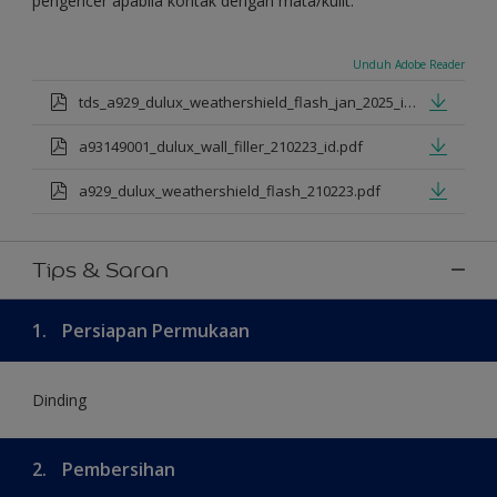
pengencer apabila kontak dengan mata/kulit.
Unduh Adobe Reader
tds_a929_dulux_weathershield_flash_jan_2025_id.pdf
a93149001_dulux_wall_filler_210223_id.pdf
a929_dulux_weathershield_flash_210223.pdf
Tips & Saran
1.
Persiapan Permukaan
Dinding
2.
Pembersihan