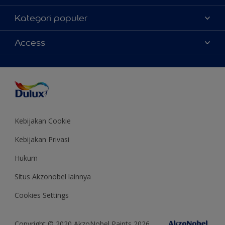
Tentang Kami
Kategori populer
Contact us
Warna
Access
Temukan toko
Produk
Sitemap
Aksesibilitas
Inspirasi
Akurasi Warna
Saran Mendekorasi
Colour of the Year
Kebijakan Cookie
Kebijakan Privasi
Hukum
Situs Akzonobel lainnya
Cookies Settings
Copyright © 2020 AkzoNobel Paints 2026