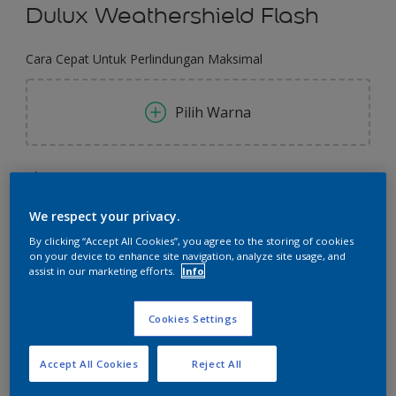
Dulux Weathershield Flash
Cara Cepat Untuk Perlindungan Maksimal
Pilih Warna
Ukuran
2.5 L
20 L
We respect your privacy.
By clicking “Accept All Cookies”, you agree to the storing of cookies
Jumlah
Kalkulator cat
on your device to enhance site navigation, analyze site usage, and
assist in our marketing efforts.
Info
Hitung
Cookies Settings
Tambahkan ke Ruang Kerja
Temukan Toko
Accept All Cookies
Reject All
Lihat warna ini pada aplikasi