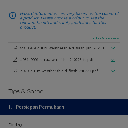
Hazard information can vary based on the colour of
a product. Please choose a colour to see the
relevant health and safety guidelines for this
product.
Unduh Adobe Reader
tds_a929_dulux_weathershield_flash_jan_2025_id.pdf
a93149001_dulux_wall_filler_210223_id.pdf
a929_dulux_weathershield_flash_210223.pdf
Tips & Saran
1.
Persiapan Permukaan
Dinding