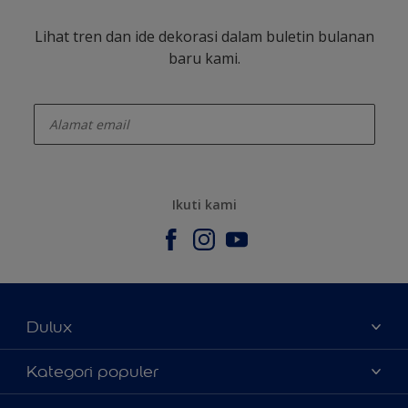
Lihat tren dan ide dekorasi dalam buletin bulanan
baru kami.
enter-your-email
Ikuti kami
Dulux
Tentang Kami
Kategori populer
Contact us
Warna