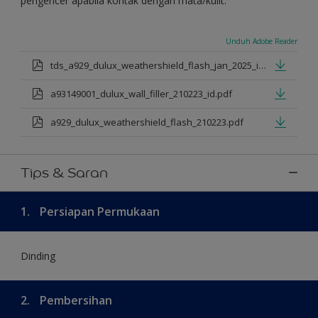
pengencer apabila kontak dengan mata/kulit.
Unduh Adobe Reader
tds_a929_dulux_weathershield_flash_jan_2025_id.pdf
a93149001_dulux_wall_filler_210223_id.pdf
a929_dulux_weathershield_flash_210223.pdf
Tips & Saran
1.
Persiapan Permukaan
Dinding
2.
Pembersihan