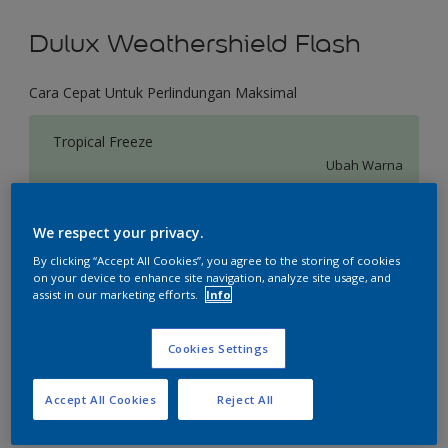
Dulux Weathershield Flash
Cara Cepat Untuk Perlindungan Maksimal
Tropical Freeze
Ubah Warna
Ukuran
We respect your privacy.
2.5 L
20 L
By clicking “Accept All Cookies”, you agree to the storing of cookies
on your device to enhance site navigation, analyze site usage, and
assist in our marketing efforts.
Info
Jumlah
Kalkulator cat
Hitung
Cookies Settings
Accept All Cookies
Reject All
Tambahkan ke Ruang Kerja
Temukan Toko