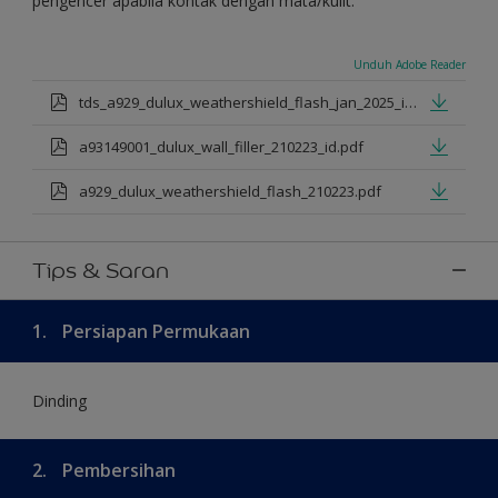
pengencer apabila kontak dengan mata/kulit.
Unduh Adobe Reader
tds_a929_dulux_weathershield_flash_jan_2025_id.pdf
a93149001_dulux_wall_filler_210223_id.pdf
a929_dulux_weathershield_flash_210223.pdf
Tips & Saran
1.
Persiapan Permukaan
Dinding
2.
Pembersihan