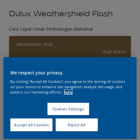
Dulux Weathershield Flash
Cara Cepat Untuk Perlindungan Maksimal
Westchester Gold
Ubah Warna
Ukuran
We respect your privacy.
2.5 L
20 L
By clicking “Accept All Cookies”, you agree to the storing of cookies
on your device to enhance site navigation, analyze site usage, and
assist in our marketing efforts.
Info
Jumlah
Kalkulator cat
Hitung
Cookies Settings
Accept All Cookies
Reject All
Tambahkan ke Ruang Kerja
Temukan Toko