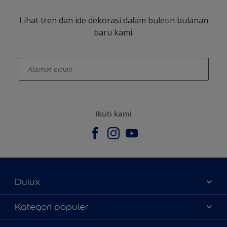
Lihat tren dan ide dekorasi dalam buletin bulanan
baru kami.
enter-your-email
Ikuti kami
Dulux
Tentang Kami
Kategori populer
Contact us
Warna