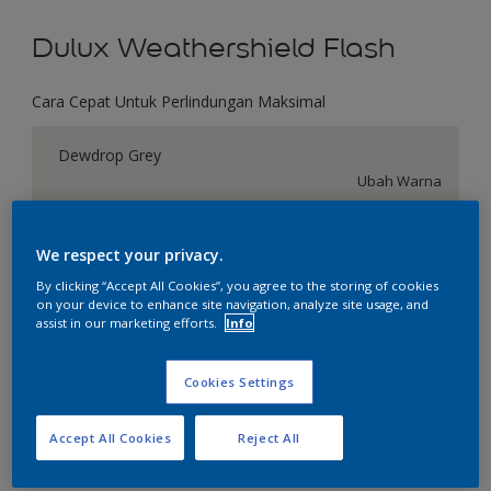
Dulux Weathershield Flash
Cara Cepat Untuk Perlindungan Maksimal
Dewdrop Grey
Ubah Warna
Ukuran
We respect your privacy.
2.5 L
20 L
By clicking “Accept All Cookies”, you agree to the storing of cookies
on your device to enhance site navigation, analyze site usage, and
assist in our marketing efforts.
Info
Jumlah
Kalkulator cat
Hitung
Cookies Settings
Accept All Cookies
Reject All
Tambahkan ke Ruang Kerja
Temukan Toko