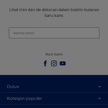
Lihat tren dan ide dekorasi dalam buletin bulanan
baru kami.
enter-your-email
Ikuti kami
Dulux
Tentang Kami
Kategori populer
Contact us
Warna