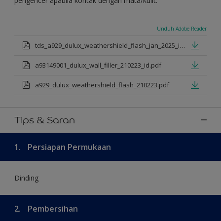
pengencer apabila kontak dengan mata/kulit.
Unduh Adobe Reader
tds_a929_dulux_weathershield_flash_jan_2025_id.pdf
a93149001_dulux_wall_filler_210223_id.pdf
a929_dulux_weathershield_flash_210223.pdf
Tips & Saran
1.
Persiapan Permukaan
Dinding
2.
Pembersihan