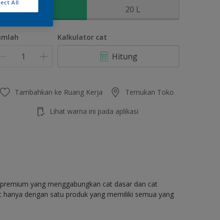
ect All
2.5 L
20 L
umlah
Kalkulator cat
Hitung
Tambahkan ke Ruang Kerja
Temukan Toko
Lihat warna ini pada aplikasi
as premium yang menggabungkan cat dasar dan cat
at hanya dengan satu produk yang memiliki semua yang