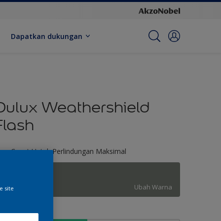
Dapatkan dukungan
Dulux Weathershield
Flash
ara Cepat Untuk Perlindungan Maksimal
Mouse Tail
Ubah Warna
e site
kuran