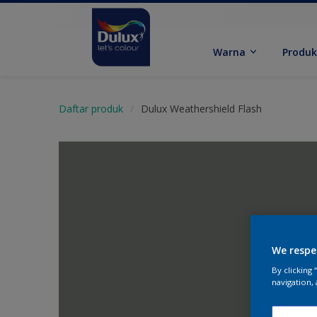
Warna
Produ
Daftar produk
Dulux Weathershield Flash
We respe
By clicking
navigation, 