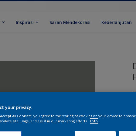
k
Inspirasi
Saran Mendekorasi
Keberlanjutan
C
ct your privacy.
 “Accept All Cookies”, you agree to the storing of cookies on your device to enhanc
analyze site usage, and assist in our marketing efforts.
Info
U