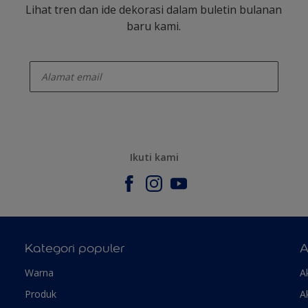
Lihat tren dan ide dekorasi dalam buletin bulanan
baru kami.
enter-your-email
Ikuti kami
Kategori populer
A
Warna
A
Produk
A