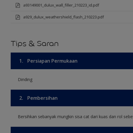
a93149001_dulux_wall_filler_210223_id.pdf
a929_dulux_weathershield_flash_210223.pdf
Tips & Saran
1.
Persiapan Permukaan
Dinding
2.
Pembersihan
Bersihkan sebanyak mungkin sisa cat dari kuas dan rol sebel