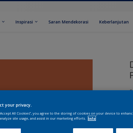
k
Inspirasi
Saran Mendekorasi
Keberlanjutan
C
ct your privacy.
 “Accept All Cookies”, you agree to the storing of cookies on your device to enhanc
analyze site usage, and assist in our marketing efforts.
Info
U