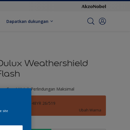
Dapatkan dukungan
Dulux Weathershield
Flash
ara Cepat Untuk Perlindungan Maksimal
Autumn Walks 48YR 26/519
Ubah Warna
e site
kuran