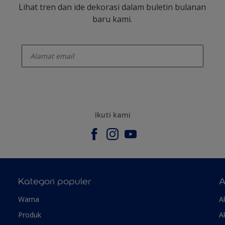
Lihat tren dan ide dekorasi dalam buletin bulanan
baru kami.
enter-your-email
Ikuti kami
Kategori populer
A
Warna
A
Produk
A