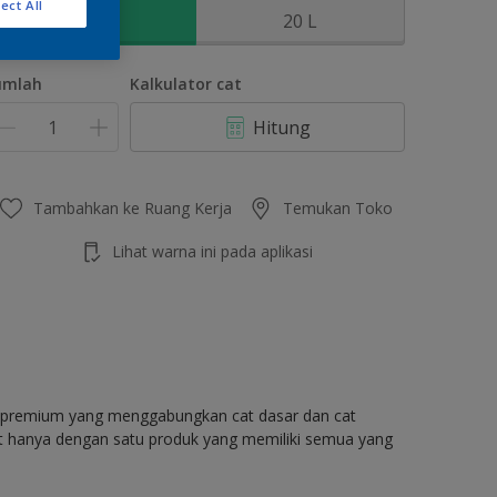
ect All
2.5 L
20 L
umlah
Kalkulator cat
Hitung
Tambahkan ke Ruang Kerja
Temukan Toko
Lihat warna ini pada aplikasi
as premium yang menggabungkan cat dasar dan cat
at hanya dengan satu produk yang memiliki semua yang