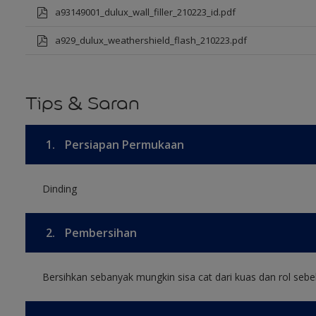
a93149001_dulux_wall_filler_210223_id.pdf
a929_dulux_weathershield_flash_210223.pdf
Tips & Saran
1.
Persiapan Permukaan
Dinding
2.
Pembersihan
Bersihkan sebanyak mungkin sisa cat dari kuas dan rol sebel