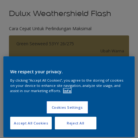
Dulux Weathershield Flash
Cara Cepat Untuk Perlindungan Maksimal
Green Seeweed 53YY 26/275
Ubah Warna
Ukuran
We respect your privacy.
2.5 L
20 L
By clicking “Accept All Cookies”, you agree to the storing of cookies
on your device to enhance site navigation, analyze site usage, and
assist in our marketing efforts.
Info
Jumlah
Kalkulator cat
Hitung
Cookies Settings
Accept All Cookies
Reject All
Tambahkan ke Ruang Kerja
Temukan Toko