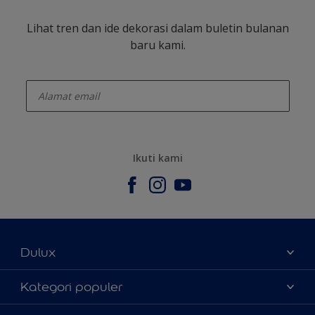
Lihat tren dan ide dekorasi dalam buletin bulanan
baru kami.
enter-your-email
Ikuti kami
Dulux
Tentang Kami
Kategori populer
Contact us
Warna