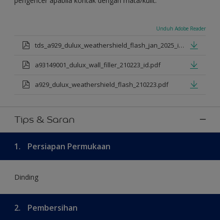
pengencer apabila kontak dengan mata/kulit.
Unduh Adobe Reader
tds_a929_dulux_weathershield_flash_jan_2025_id.pdf
a93149001_dulux_wall_filler_210223_id.pdf
a929_dulux_weathershield_flash_210223.pdf
Tips & Saran
1.
Persiapan Permukaan
Dinding
2.
Pembersihan