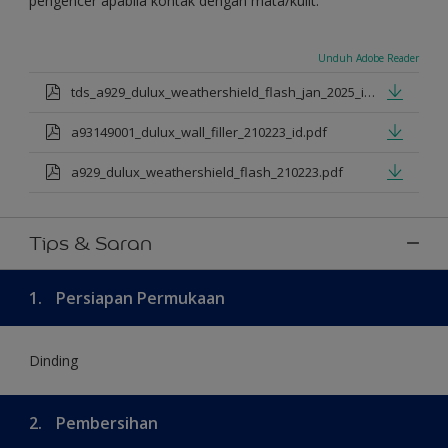
pengencer apabila kontak dengan mata/kulit.
Unduh Adobe Reader
tds_a929_dulux_weathershield_flash_jan_2025_id.pdf
a93149001_dulux_wall_filler_210223_id.pdf
a929_dulux_weathershield_flash_210223.pdf
Tips & Saran
1.
Persiapan Permukaan
Dinding
2.
Pembersihan