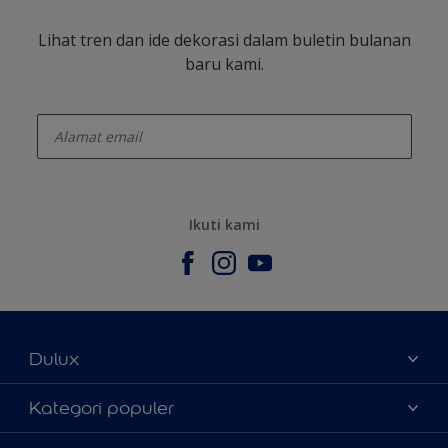
Lihat tren dan ide dekorasi dalam buletin bulanan
baru kami.
enter-your-email
Ikuti kami
Dulux
Tentang Kami
Kategori populer
Contact us
Warna