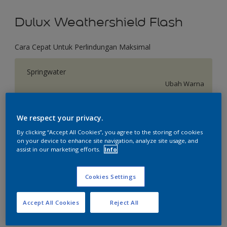
Dulux Weathershield Flash
Cara Cepat Untuk Perlindungan Maksimal
Springwater
Ubah Warna
Ukuran
We respect your privacy.
2.5 L
20 L
By clicking “Accept All Cookies”, you agree to the storing of cookies
on your device to enhance site navigation, analyze site usage, and
assist in our marketing efforts.
Info
Jumlah
Kalkulator cat
Hitung
Cookies Settings
Accept All Cookies
Reject All
Tambahkan ke Ruang Kerja
Temukan Toko