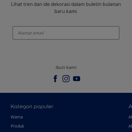
Lihat tren dan ide dekorasi dalam buletin bulanan
baru kami.
enter-your-email
Ikuti kami
Kategori populer
A
Warna
A
Produk
A