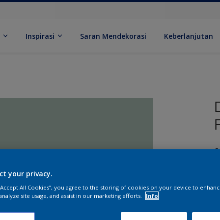
k
Inspirasi
Saran Mendekorasi
Keberlanjutan
C
ct your privacy.
 “Accept All Cookies”, you agree to the storing of cookies on your device to enhanc
analyze site usage, and assist in our marketing efforts.
Info
U