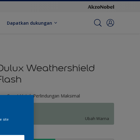
Dapatkan dukungan
Dulux Weathershield
Flash
ara Cepat Untuk Perlindungan Maksimal
Forest Flush
Ubah Warna
e site
kuran