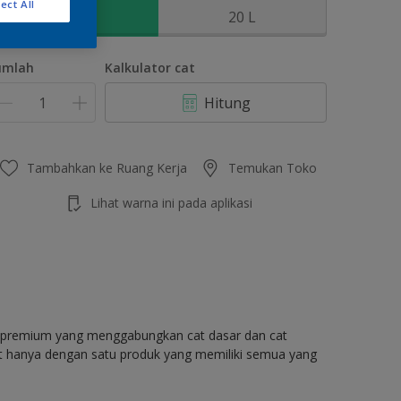
ect All
2.5 L
20 L
umlah
Kalkulator cat
Hitung
Tambahkan ke Ruang Kerja
Temukan Toko
Lihat warna ini pada aplikasi
as premium yang menggabungkan cat dasar dan cat
at hanya dengan satu produk yang memiliki semua yang