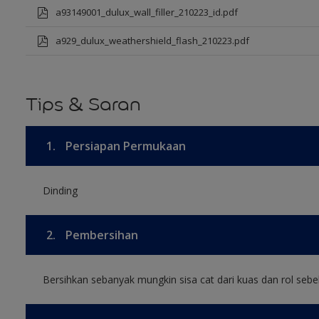
a93149001_dulux_wall_filler_210223_id.pdf
a929_dulux_weathershield_flash_210223.pdf
Tips & Saran
1.
Persiapan Permukaan
Dinding
2.
Pembersihan
Bersihkan sebanyak mungkin sisa cat dari kuas dan rol sebel