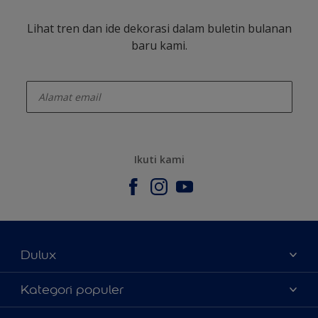
Lihat tren dan ide dekorasi dalam buletin bulanan
baru kami.
enter-your-email
Ikuti kami
Dulux
Tentang Kami
Kategori populer
Contact us
Warna