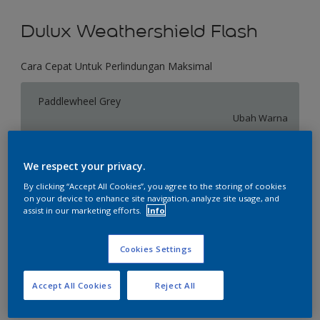
Dulux Weathershield Flash
Cara Cepat Untuk Perlindungan Maksimal
Paddlewheel Grey
Ubah Warna
Ukuran
We respect your privacy.
2.5 L
20 L
By clicking “Accept All Cookies”, you agree to the storing of cookies
on your device to enhance site navigation, analyze site usage, and
assist in our marketing efforts.
Info
Jumlah
Kalkulator cat
Hitung
Cookies Settings
Accept All Cookies
Reject All
Tambahkan ke Ruang Kerja
Temukan Toko