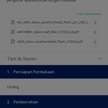
pengencer apabila kontak dengan mata/kulit.
Unduh Adobe Reader
tds_a929_dulux_weathershield_flash_jan_2025_id.pdf
a93149001_dulux_wall_filler_210223_id.pdf
a929_dulux_weathershield_flash_210223.pdf
Tips & Saran
1.
Persiapan Permukaan
Dinding
2.
Pembersihan