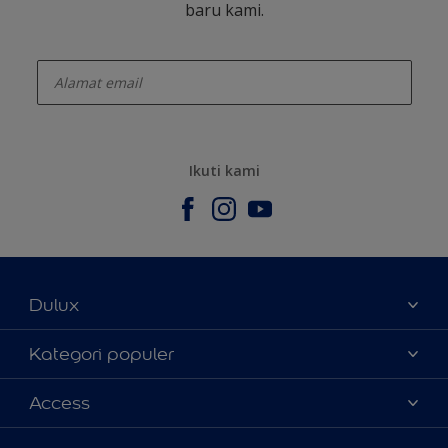
baru kami.
enter-your-email
Ikuti kami
Dulux
Tentang Kami
Kategori populer
Contact us
Warna
Access
Temukan toko
Produk
Sitemap
Aksesibilitas