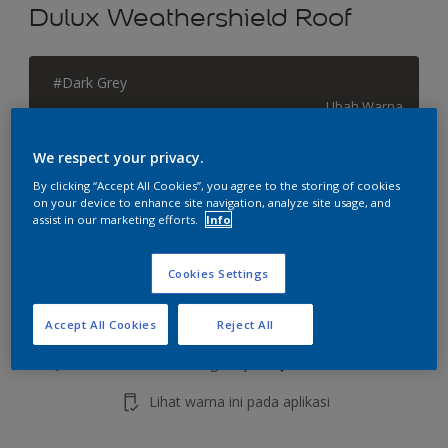
Dulux Weathershield Roof
#Dark Grey
Ubah Warna
We respect your privacy.
Ukuran
By clicking “Accept All Cookies”, you agree to the storing of cookies
2.5 L
on your device to enhance site navigation, analyze site usage, and
assist in our marketing efforts.
Info
Jumlah
Kalkulator cat
Cookies Settings
Hitung
Accept All Cookies
Reject All
Tambahkan ke Ruang Kerja
Temukan Toko
Lihat warna ini pada aplikasi