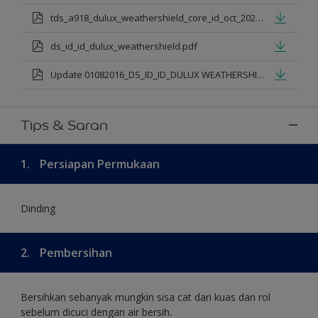
tds_a918_dulux_weathershield_core_id_oct_2021.pdf
ds_id_id_dulux_weathershield.pdf
Update 01082016_DS_ID_ID_DULUX WEATHERSHIELD PRO PREMIUM EXTERIOR_mod.pdf
Tips & Saran
1.
Persiapan Permukaan
Dinding
2.
Pembersihan
Bersihkan sebanyak mungkin sisa cat dari kuas dan rol
sebelum dicuci dengan air bersih.