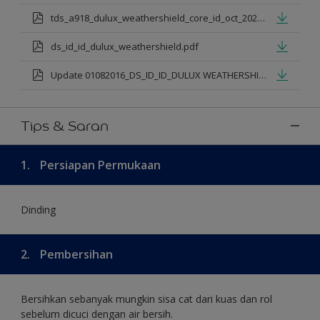
tds_a918_dulux_weathershield_core_id_oct_2021.pdf
ds_id_id_dulux_weathershield.pdf
Update 01082016_DS_ID_ID_DULUX WEATHERSHIELD PRO PREMIUM EXTERIOR_mod.pdf
Tips & Saran
1.
Persiapan Permukaan
Dinding
2.
Pembersihan
Bersihkan sebanyak mungkin sisa cat dari kuas dan rol
sebelum dicuci dengan air bersih.