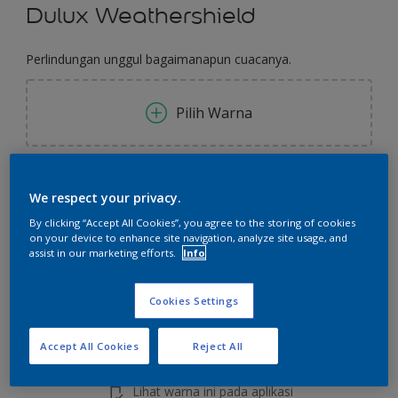
Dulux Weathershield
Perlindungan unggul bagaimanapun cuacanya.
Pilih Warna
Ukuran
We respect your privacy.
2.5 L
20 L
By clicking “Accept All Cookies”, you agree to the storing of cookies
on your device to enhance site navigation, analyze site usage, and
assist in our marketing efforts.
Info
Jumlah
Kalkulator cat
Hitung
Cookies Settings
Accept All Cookies
Reject All
Tambahkan ke Ruang Kerja
Temukan Toko
Lihat warna ini pada aplikasi