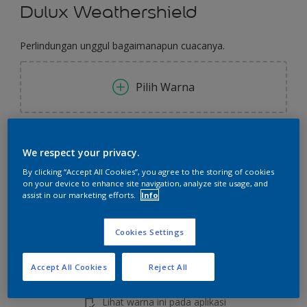
Dulux Weathershield
Perlindungan unggul bagaimanapun cuacanya.
Pilih Warna
Ukuran
We respect your privacy.
2.5 L
20 L
By clicking “Accept All Cookies”, you agree to the storing of cookies
on your device to enhance site navigation, analyze site usage, and
assist in our marketing efforts.
Info
Jumlah
Kalkulator cat
Hitung
Cookies Settings
Accept All Cookies
Reject All
Tambahkan ke Ruang Kerja
Temukan Toko
Lihat warna ini pada aplikasi