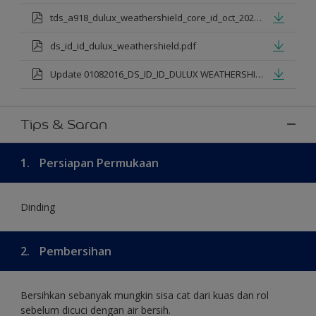
tds_a918_dulux_weathershield_core_id_oct_2021.pdf
ds_id_id_dulux_weathershield.pdf
Update 01082016_DS_ID_ID_DULUX WEATHERSHIELD PRO PREMIUM EXTERIOR_mod.pdf
Tips & Saran
1.
Persiapan Permukaan
Dinding
2.
Pembersihan
Bersihkan sebanyak mungkin sisa cat dari kuas dan rol
sebelum dicuci dengan air bersih.