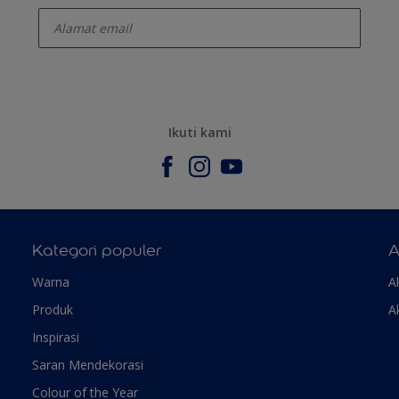
enter-your-email
Ikuti kami
Kategori populer
A
Warna
A
Produk
A
Inspirasi
Saran Mendekorasi
Colour of the Year