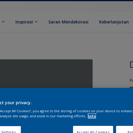
k
Inspirasi
Saran Mendekorasi
Keberlanjutan
P
ct your privacy.
 “Accept All Cookies”, you agree to the storing of cookies on your device to enhanc
analyze site usage, and assist in our marketing efforts.
Info
U
 Settings
Accept All Cookies
Rej