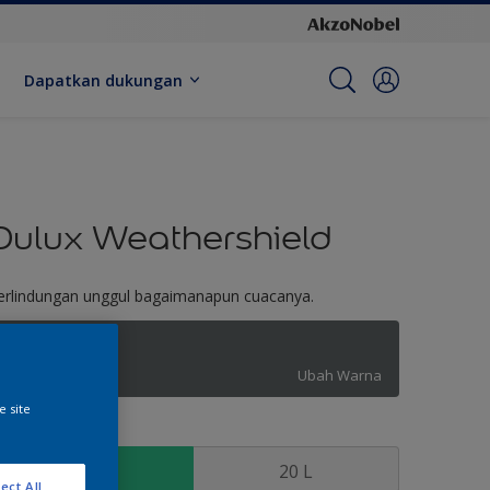
Dapatkan dukungan
Dulux Weathershield
erlindungan unggul bagaimanapun cuacanya.
Merlin
Ubah Warna
e site
kuran
2.5 L
20 L
ect All