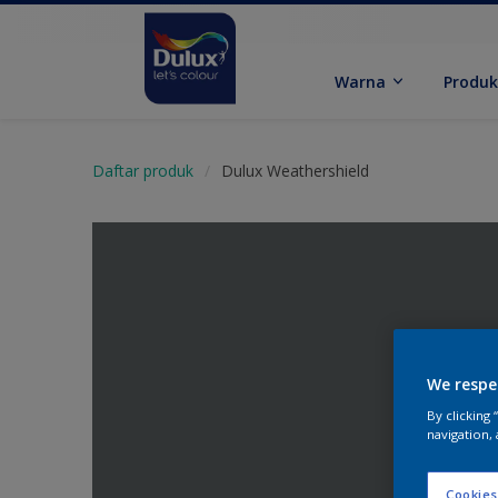
Warna
Produ
Daftar produk
Dulux Weathershield
We respe
By clicking
navigation, 
Cookies