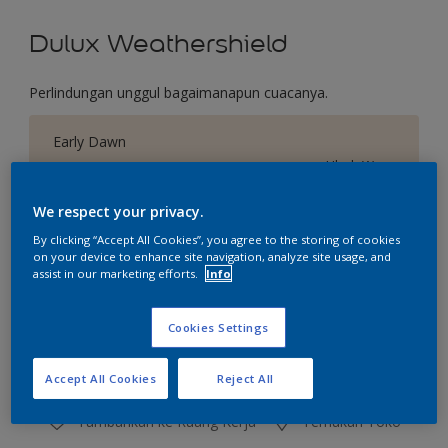
Dulux Weathershield
Perlindungan unggul bagaimanapun cuacanya.
Early Dawn
Ubah Warna
We respect your privacy.
Ukuran
By clicking “Accept All Cookies”, you agree to the storing of cookies
2.5 L
20 L
on your device to enhance site navigation, analyze site usage, and
assist in our marketing efforts.
Info
Jumlah
Kalkulator cat
Cookies Settings
Hitung
Accept All Cookies
Reject All
Tambahkan ke Ruang Kerja
Temukan Toko