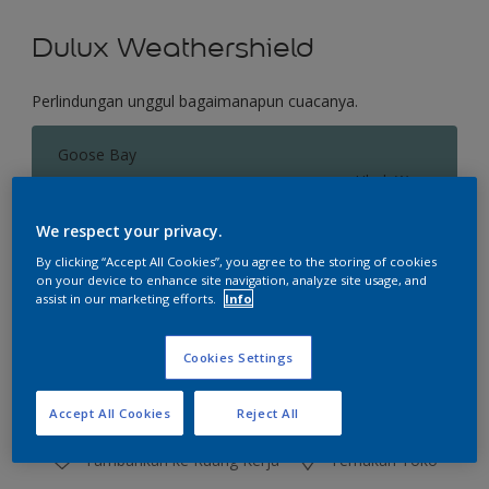
Dulux Weathershield
Perlindungan unggul bagaimanapun cuacanya.
Goose Bay
Ubah Warna
We respect your privacy.
Ukuran
By clicking “Accept All Cookies”, you agree to the storing of cookies
2.5 L
20 L
on your device to enhance site navigation, analyze site usage, and
assist in our marketing efforts.
Info
Jumlah
Kalkulator cat
Cookies Settings
Hitung
Accept All Cookies
Reject All
Tambahkan ke Ruang Kerja
Temukan Toko