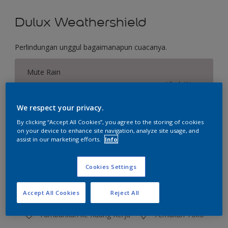
Dulux Weathershield
Perlindungan unggul bagaimanapun cuacanya.
Mute Rain
Ubah Warna
We respect your privacy.
Ukuran
By clicking “Accept All Cookies”, you agree to the storing of cookies
2.5 L
20 L
on your device to enhance site navigation, analyze site usage, and
assist in our marketing efforts.
Info
Jumlah
Kalkulator cat
Cookies Settings
Hitung
Accept All Cookies
Reject All
Tambahkan ke Ruang Kerja
Temukan Toko