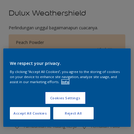
Dulux Weathershield
Perlindungan unggul bagaimanapun cuacanya.
Peach Powder
Ubah Warna
We respect your privacy.
Ukuran
By clicking “Accept All Cookies”, you agree to the storing of cookies
2.5 L
20 L
on your device to enhance site navigation, analyze site usage, and
assist in our marketing efforts.
Info
Jumlah
Kalkulator cat
Cookies Settings
Hitung
Accept All Cookies
Reject All
Tambahkan ke Ruang Kerja
Temukan Toko