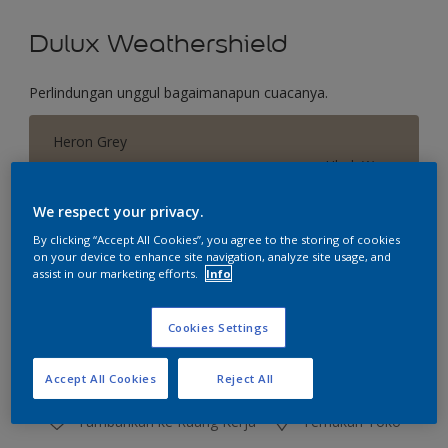
Dulux Weathershield
Perlindungan unggul bagaimanapun cuacanya.
Heron Grey
Ubah Warna
We respect your privacy.
Ukuran
By clicking “Accept All Cookies”, you agree to the storing of cookies
2.5 L
20 L
on your device to enhance site navigation, analyze site usage, and
assist in our marketing efforts.
Info
Jumlah
Kalkulator cat
Cookies Settings
Hitung
Accept All Cookies
Reject All
Tambahkan ke Ruang Kerja
Temukan Toko