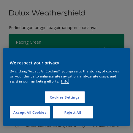
Dulux Weathershield
Perlindungan unggul bagaimanapun cuacanya.
Racing Green
Ubah Warna
We respect your privacy.
Ukuran
By clicking “Accept All Cookies”, you agree to the storing of cookies
2.5 L
20 L
on your device to enhance site navigation, analyze site usage, and
assist in our marketing efforts.
Info
Jumlah
Kalkulator cat
Cookies Settings
Hitung
Accept All Cookies
Reject All
Tambahkan ke Ruang Kerja
Temukan Toko