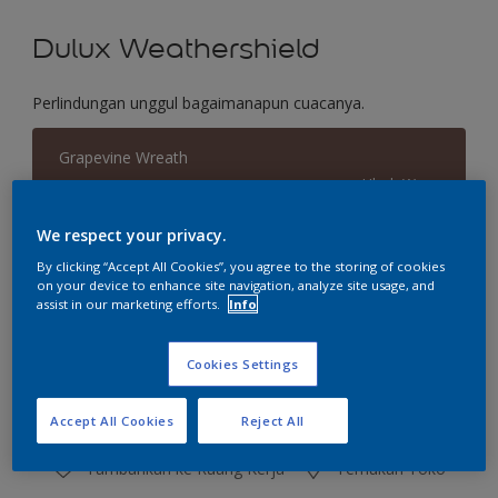
Dulux Weathershield
Perlindungan unggul bagaimanapun cuacanya.
Grapevine Wreath
Ubah Warna
We respect your privacy.
Ukuran
By clicking “Accept All Cookies”, you agree to the storing of cookies
2.5 L
20 L
on your device to enhance site navigation, analyze site usage, and
assist in our marketing efforts.
Info
Jumlah
Kalkulator cat
Cookies Settings
Hitung
Accept All Cookies
Reject All
Tambahkan ke Ruang Kerja
Temukan Toko