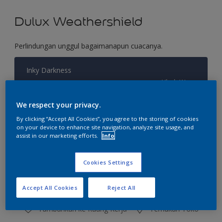
Dulux Weathershield
Perlindungan unggul bagaimanapun cuacanya.
Inky Darkness
Ubah Warna
We respect your privacy.
Ukuran
By clicking “Accept All Cookies”, you agree to the storing of cookies
2.5 L
20 L
on your device to enhance site navigation, analyze site usage, and
assist in our marketing efforts.
Info
Jumlah
Kalkulator cat
Cookies Settings
Hitung
Accept All Cookies
Reject All
Tambahkan ke Ruang Kerja
Temukan Toko