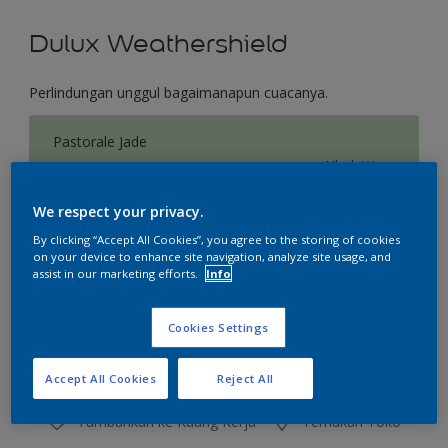
Dulux Weathershield
Perlindungan unggul bagaimanapun cuacanya.
Pastorale Jade
Ubah Warna
We respect your privacy.
Ukuran
By clicking “Accept All Cookies”, you agree to the storing of cookies
2.5 L
20 L
on your device to enhance site navigation, analyze site usage, and
assist in our marketing efforts.
Info
Jumlah
Kalkulator cat
Cookies Settings
Hitung
Accept All Cookies
Reject All
Tambahkan ke Ruang Kerja
Temukan Toko