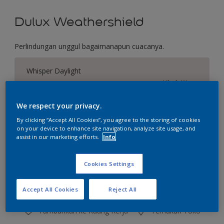
Dulux Weathershield
Perlindungan unggul bagaimanapun cuacanya.
Whisper Daylight
Ubah Warna
We respect your privacy.
Ukuran
By clicking “Accept All Cookies”, you agree to the storing of cookies
2.5 L
20 L
on your device to enhance site navigation, analyze site usage, and
assist in our marketing efforts.
Info
Jumlah
Kalkulator cat
Cookies Settings
Hitung
Accept All Cookies
Reject All
Tambahkan ke Ruang Kerja
Temukan Toko