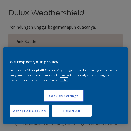
Dulux Weathershield
Perlindungan unggul bagaimanapun cuacanya.
Pink Suede
Ubah Warna
We respect your privacy.
Ukuran
By clicking “Accept All Cookies”, you agree to the storing of cookies
2.5 L
20 L
on your device to enhance site navigation, analyze site usage, and
assist in our marketing efforts.
Info
Jumlah
Kalkulator cat
Cookies Settings
Hitung
Accept All Cookies
Reject All
Tambahkan ke Ruang Kerja
Temukan Toko