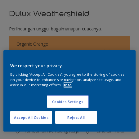
Dulux Weathershield
Perlindungan unggul bagaimanapun cuacanya.
Organic Orange
Ubah Warna
We respect your privacy.
Ukuran
By clicking “Accept All Cookies”, you agree to the storing of cookies
2.5 L
20 L
on your device to enhance site navigation, analyze site usage, and
assist in our marketing efforts.
Info
Jumlah
Kalkulator cat
Cookies Settings
Hitung
Accept All Cookies
Reject All
Tambahkan ke Ruang Kerja
Temukan Toko