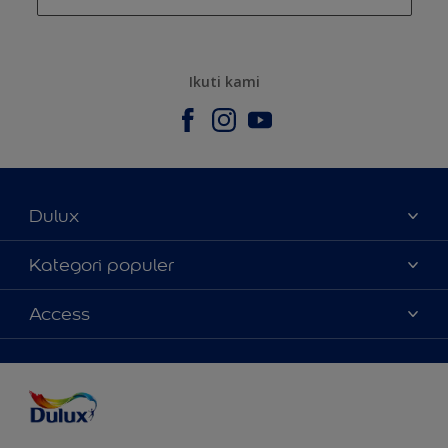
Ikuti kami
Dulux
Tentang Kami
Kategori populer
Contact us
Warna
Access
Temukan toko
Produk
Sitemap
Aksesibilitas
Inspirasi
Akurasi Warna
Saran Mendekorasi
Colour of the Year