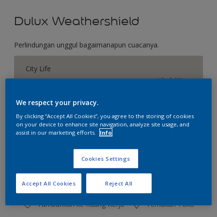
Dulux Weathershield
Perlindungan unggul bagaimanapun cuacanya.
City Life
Ubah Warna
We respect your privacy.
Ukuran
By clicking “Accept All Cookies”, you agree to the storing of cookies
2.5 L
20 L
on your device to enhance site navigation, analyze site usage, and
assist in our marketing efforts.
Info
Jumlah
Kalkulator cat
Cookies Settings
Hitung
Accept All Cookies
Reject All
Tambahkan ke Ruang Kerja
Temukan Toko