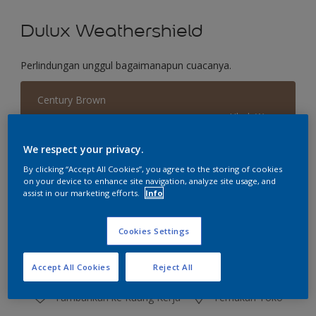
Dulux Weathershield
Perlindungan unggul bagaimanapun cuacanya.
Century Brown
Ubah Warna
We respect your privacy.
Ukuran
By clicking “Accept All Cookies”, you agree to the storing of cookies
2.5 L
20 L
on your device to enhance site navigation, analyze site usage, and
assist in our marketing efforts.
Info
Jumlah
Kalkulator cat
Cookies Settings
Hitung
Accept All Cookies
Reject All
Tambahkan ke Ruang Kerja
Temukan Toko