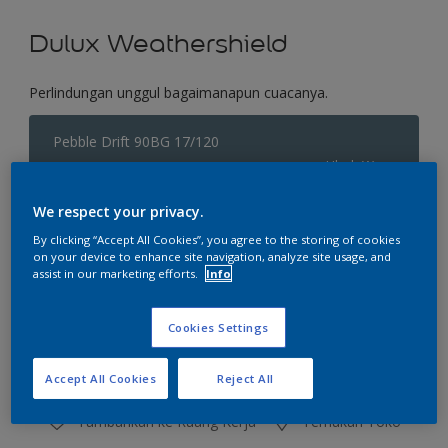
Dulux Weathershield
Perlindungan unggul bagaimanapun cuacanya.
Pebble Drift 90BG 17/120
Ubah Warna
We respect your privacy.
Ukuran
By clicking “Accept All Cookies”, you agree to the storing of cookies
2.5 L
20 L
on your device to enhance site navigation, analyze site usage, and
assist in our marketing efforts.
Info
Jumlah
Kalkulator cat
Cookies Settings
Hitung
Accept All Cookies
Reject All
Tambahkan ke Ruang Kerja
Temukan Toko